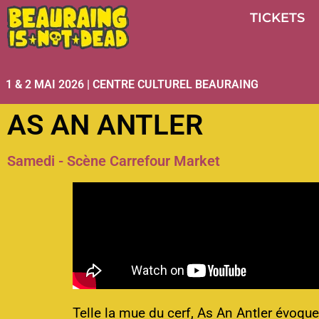
TICKETS
1 & 2 MAI 2026 | CENTRE CULTUREL BEAURAING
AS AN ANTLER
Samedi - Scène Carrefour Market
Telle la mue du cerf,
As An Antler
évoque 