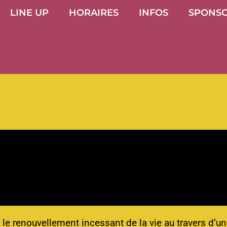
LINE UP
HORAIRES
INFOS
SPONS
le renouvellement incessant de la vie au travers d’